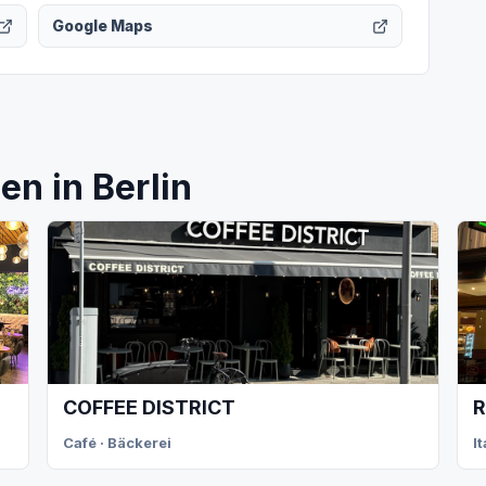
Google Maps
n in Berlin
COFFEE DISTRICT
R
Café · Bäckerei
I