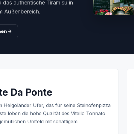
d das authentische Tiramisu in
em Außenbereich.
hen
nte Da Ponte
am Helgoländer Ufer, das für seine Steinofenpizza
te loben die hohe Qualität des Vitello Tonnato
gemütlichen Umfeld mit schattigem