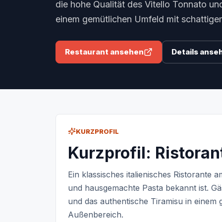
die hohe Qualität des Vitello Tonnato un
einem gemütlichen Umfeld mit schattig
Restaurant ansehen
Details anse
KURZPROFIL
Kurzprofil: Ristora
Ein klassisches italienisches Ristorante 
und hausgemachte Pasta bekannt ist. Gäs
und das authentische Tiramisu in einem 
Außenbereich.