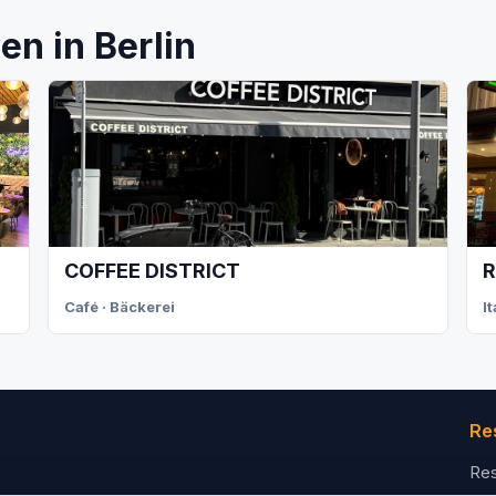
n in Berlin
COFFEE DISTRICT
R
Café · Bäckerei
I
Re
Res