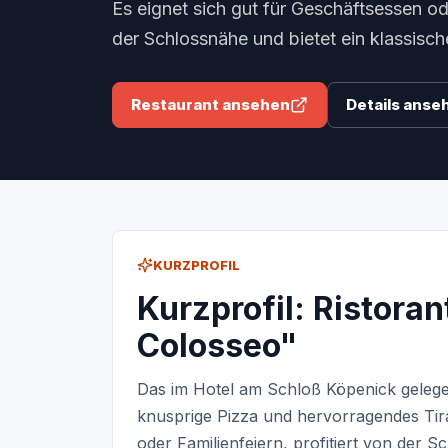
Es eignet sich gut für Geschäftsessen ode
der Schlossnähe und bietet ein klassisc
Restaurant ansehen
Details anse
KURZPROFIL
Kurzprofil: Ristorant
Colosseo"
Das im Hotel am Schloß Köpenick gelegen
knusprige Pizza und hervorragendes Tira
oder Familienfeiern, profitiert von der S