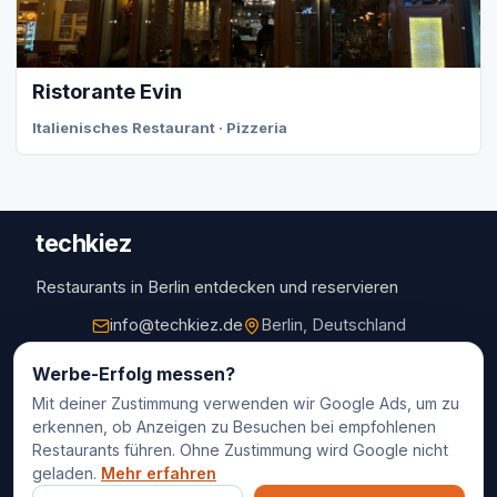
Ristorante Evin
Italienisches Restaurant · Pizzeria
techkiez
Restaurants in Berlin entdecken und reservieren
info@techkiez.de
Berlin, Deutschland
Restaurants
Werbe-Erfolg messen?
Mit deiner Zustimmung verwenden wir Google Ads, um zu
Restaurantauswahl
erkennen, ob Anzeigen zu Besuchen bei empfohlenen
Für Unternehmen
Restaurants führen. Ohne Zustimmung wird Google nicht
Kontakt
geladen.
Mehr erfahren