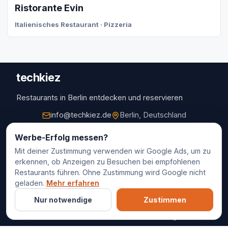
Ristorante Evin
Italienisches Restaurant · Pizzeria
techkiez
Restaurants in Berlin entdecken und reservieren
info@techkiez.de
Berlin, Deutschland
Restaurants
Werbe-Erfolg messen?
Mit deiner Zustimmung verwenden wir Google Ads, um zu
Restaurantauswahl
erkennen, ob Anzeigen zu Besuchen bei empfohlenen
Für Unternehmen
Restaurants führen. Ohne Zustimmung wird Google nicht
Kontakt
geladen.
Mehr erfahren
Nur notwendige
Zustimmen
© 2025 techkiez. Alle Rechte vorbehalten.
Impressum
Datenschutz
Cookie-Einstellungen
AGB