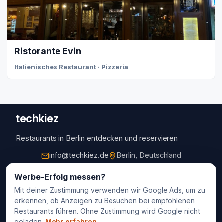
Ristorante Evin
Italienisches Restaurant · Pizzeria
techkiez
Restaurants in Berlin entdecken und reservieren
info@techkiez.de
Berlin, Deutschland
Restaurants
Werbe-Erfolg messen?
Mit deiner Zustimmung verwenden wir Google Ads, um zu
Restaurantauswahl
erkennen, ob Anzeigen zu Besuchen bei empfohlenen
Für Unternehmen
Restaurants führen. Ohne Zustimmung wird Google nicht
Kontakt
geladen.
Mehr erfahren