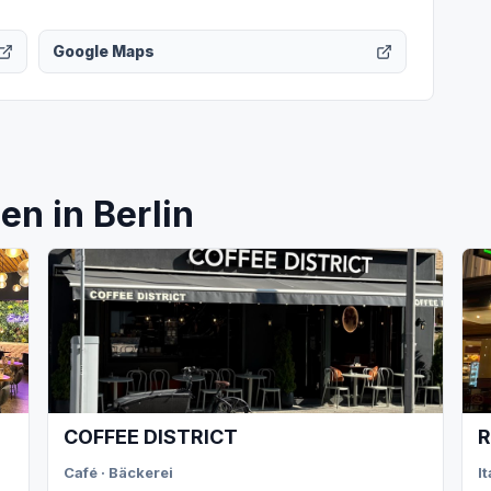
Google Maps
n in Berlin
COFFEE DISTRICT
R
Café · Bäckerei
I