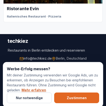
Ristorante Evin
Italienisches Restaurant · Pizzeria
techkiez
Restaurants in Berlin entdecken und reservieren
info@techkiez.de
Berlin, Deutschland
Restaurants
Werbe-Erfolg messen?
Mit deiner Zustimmung verwenden wir Google Ads, um zu
Restaurantauswahl
erkennen, ob Anzeigen zu Besuchen bei empfohlenen
Für Unternehmen
Restaurants führen. Ohne Zustimmung wird Google nicht
Kontakt
geladen.
Mehr erfahren
Nur notwendige
Zustimmen
© 2025 techkiez. Alle Rechte vorbehalten.
Impressum
Datenschutz
Cookie-Einstellungen
AGB