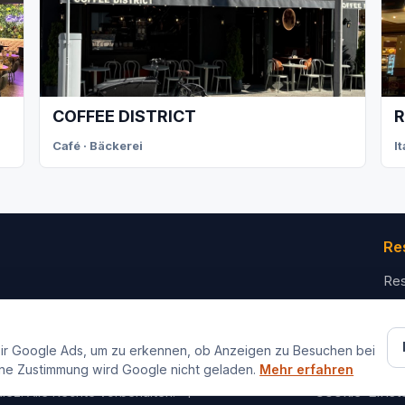
COFFEE DISTRICT
R
Café · Bäckerei
I
Re
Res
Für
Ko
ir Google Ads, um zu erkennen, ob Anzeigen zu Besuchen bei
ne Zustimmung wird Google nicht geladen.
Mehr erfahren
Impressum
Datenschutz
Cookie-Einst
iez. Alle Rechte vorbehalten.