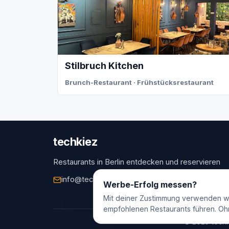
Stilbruch Kitchen
Brunch-Restaurant · Frühstücksrestaurant
techkiez
Restaurants in Berlin entdecken und reservieren
info@techkiez.de
Berlin, Deutschland
Werbe-Erfolg messen?
Mit deiner Zustimmung verwenden w
empfohlenen Restaurants führen. Oh
© 2025 techk