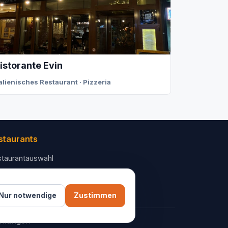
istorante Evin
talienisches Restaurant · Pizzeria
staurants
taurantauswahl
 Unternehmen
ntakt
Nur notwendige
Zustimmen
ellungen
AGB