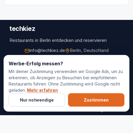
techkiez
Restaurants in Berlin entdecken und reservieren
info@techkiez.de
Berlin, Deutschland
Restaurants
Werbe-Erfolg messen?
Mit deiner Zustimmung verwenden wir Google Ads, um zu
Restaurantauswahl
erkennen, ob Anzeigen zu Besuchen bei empfohlenen
Für Unternehmen
Restaurants führen. Ohne Zustimmung wird Google nicht
Kontakt
geladen.
Mehr erfahren
Nur notwendige
Zustimmen
© 2025 techkiez. Alle Rechte vorbehalten.
Impressum
Datenschutz
Cookie-Einstellungen
AGB