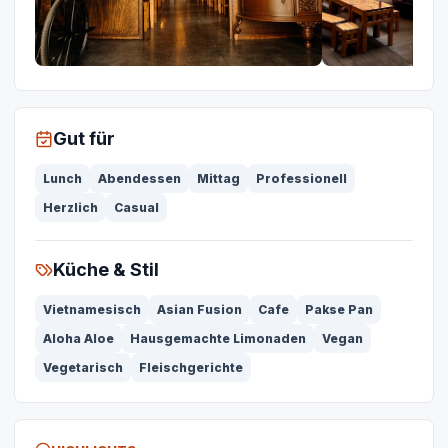
Gut für
Lunch
Abendessen
Mittag
Professionell
Herzlich
Casual
Küche & Stil
Vietnamesisch
Asian Fusion
Cafe
Pakse Pan
Aloha Aloe
Hausgemachte Limonaden
Vegan
Vegetarisch
Fleischgerichte