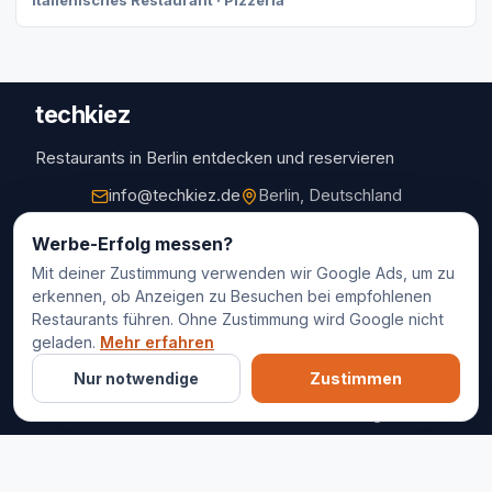
Italienisches Restaurant · Pizzeria
techkiez
Restaurants in Berlin entdecken und reservieren
info@techkiez.de
Berlin, Deutschland
Restaurants
Werbe-Erfolg messen?
Mit deiner Zustimmung verwenden wir Google Ads, um zu
Restaurantauswahl
erkennen, ob Anzeigen zu Besuchen bei empfohlenen
Für Unternehmen
Restaurants führen. Ohne Zustimmung wird Google nicht
Kontakt
geladen.
Mehr erfahren
Nur notwendige
Zustimmen
© 2025 techkiez. Alle Rechte vorbehalten.
Impressum
Datenschutz
Cookie-Einstellungen
AGB