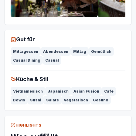
Gut für
Mittagessen
Abendessen
Mittag
Gemütlich
Casual Dining
Casual
Küche & Stil
Vietnamesisch
Japanisch
Asian Fusion
Cafe
Bowls
Sushi
Salate
Vegetarisch
Gesund
HIGHLIGHTS