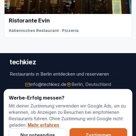
Ristorante Evin
Italienisches Restaurant · Pizzeria
techkiez
Restaurants in Berlin entdecken und reservieren
info@techkiez.de
Berlin, Deutschland
Restaurants
Werbe-Erfolg messen?
Mit deiner Zustimmung verwenden wir Google Ads, um zu
Restaurantauswahl
erkennen, ob Anzeigen zu Besuchen bei empfohlenen
Für Unternehmen
Restaurants führen. Ohne Zustimmung wird Google nicht
Kontakt
geladen.
Mehr erfahren
Nur notwendige
Zustimmen