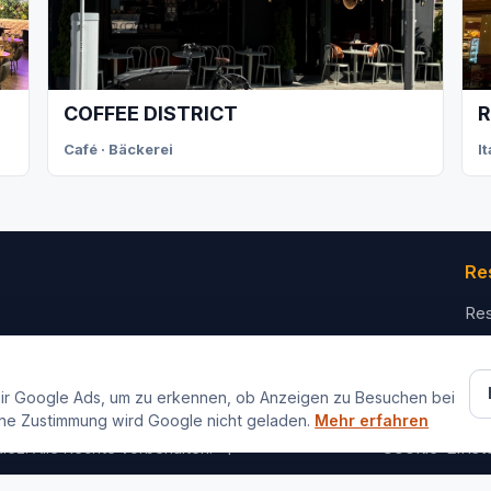
COFFEE DISTRICT
R
Café · Bäckerei
I
Re
Res
Für
Ko
ir Google Ads, um zu erkennen, ob Anzeigen zu Besuchen bei
ne Zustimmung wird Google nicht geladen.
Mehr erfahren
Impressum
Datenschutz
Cookie-Einst
iez. Alle Rechte vorbehalten.