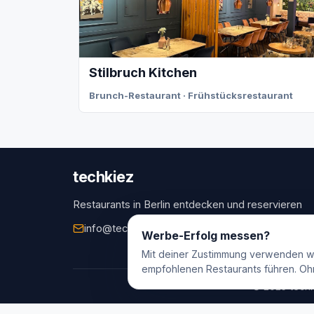
Stilbruch Kitchen
Brunch-Restaurant · Frühstücksrestaurant
techkiez
Restaurants in Berlin entdecken und reservieren
info@techkiez.de
Berlin, Deutschland
Werbe-Erfolg messen?
Mit deiner Zustimmung verwenden w
empfohlenen Restaurants führen. Oh
© 2025 techk