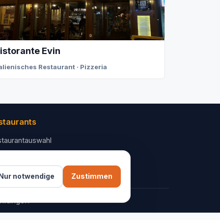
istorante Evin
talienisches Restaurant · Pizzeria
staurants
taurantauswahl
 Unternehmen
ntakt
Nur notwendige
Zustimmen
ellungen
AGB