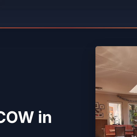
TCOW
in