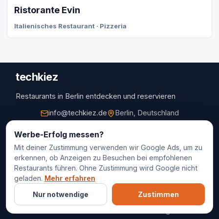
Ristorante Evin
Italienisches Restaurant · Pizzeria
techkiez
Restaurants in Berlin entdecken und reservieren
info@techkiez.de
Berlin, Deutschland
Restaurants
Werbe-Erfolg messen?
Mit deiner Zustimmung verwenden wir Google Ads, um zu
Restaurantauswahl
erkennen, ob Anzeigen zu Besuchen bei empfohlenen
Für Unternehmen
Restaurants führen. Ohne Zustimmung wird Google nicht
Kontakt
geladen.
Mehr erfahren
Nur notwendige
Zustimmen
© 2025 techkiez. Alle Rechte vorbehalten.
Impressum
Datenschutz
Cookie-Einstellungen
AGB