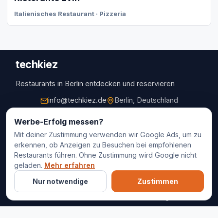
Italienisches Restaurant · Pizzeria
techkiez
Restaurants in Berlin entdecken und reservieren
info@techkiez.de
Berlin, Deutschland
Restaurants
Werbe-Erfolg messen?
Mit deiner Zustimmung verwenden wir Google Ads, um zu
Restaurantauswahl
erkennen, ob Anzeigen zu Besuchen bei empfohlenen
Für Unternehmen
Restaurants führen. Ohne Zustimmung wird Google nicht
Kontakt
geladen.
Mehr erfahren
Nur notwendige
Zustimmen
© 2025 techkiez. Alle Rechte vorbehalten.
Impressum
Datenschutz
Cookie-Einstellungen
AGB