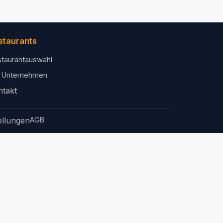
staurants
taurantauswahl
 Unternehmen
ntakt
ellungen
AGB