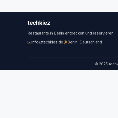
techkiez
Restaurants in Berlin entdecken und reservieren
info@techkiez.de
Berlin, Deutschland
© 2025 techk