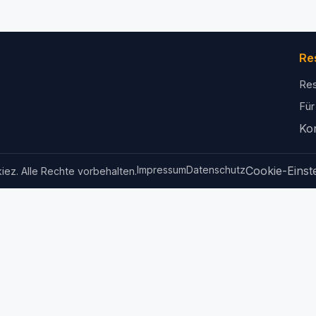
Re
Res
Für
Ko
Impressum
Datenschutz
Cookie-Einst
iez. Alle Rechte vorbehalten.